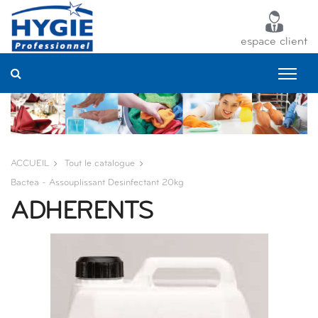
Panneau de gestion des cookies
espace client
ACCUEIL
Tout le catalogue
Bactea - Assouplissant Desinfectant 20kg
ADHERENTS