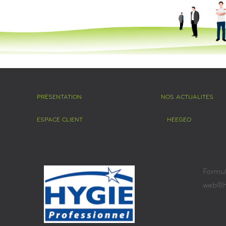
PRÉSENTATION
NOS ACTUALITÉS
ESPACE CLIENT
HEEGEO
Formul
web@hy