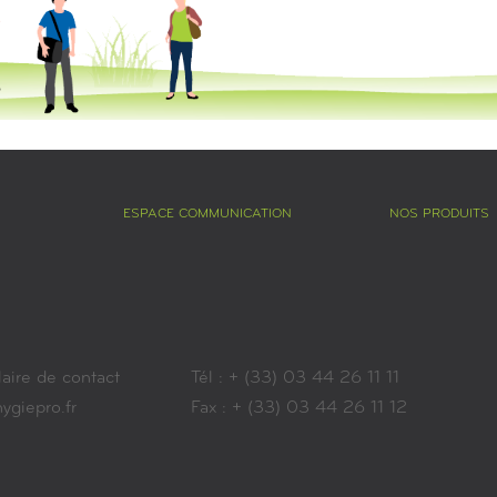
ESPACE COMMUNICATION
NOS PRODUITS
aire de contact
Tél : + (33) 03 44 26 11 11
giepro.fr
Fax : + (33) 03 44 26 11 12