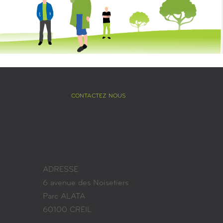
CONTACTEZ NOUS
ADRESSE
6 avenue des Noisetiers
Parc ALATA
60100 CREIL