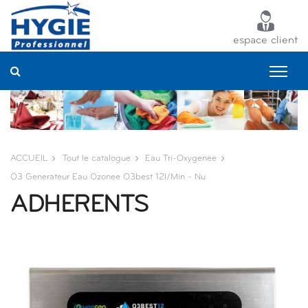
Panneau de gestion des cookies
espace client
ACCUEIL
Tout le catalogue
Eau Tri-Oxygenee
O3 Generateur Eau Ozonee O3best 12l/min - Nu
ADHERENTS