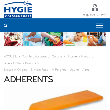
Panneau de gestion des cookies
espace client
ACCUEIL
Tout le catalogue
Cuisine
Brosserie Haccp
Balais Frottoirs Brosses
Brosse A Ongles - Simple Face - A Poignee - Jaune - Alim.
ADHERENTS