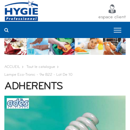
Panneau de gestion des cookies
espace client
ACCUEIL
Tout le catalogue
Lampe Eco-Tronic - 9w B22 - Lot De 10
ADHERENTS