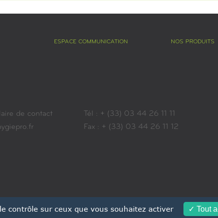
ESPACE COMMUNICATION
NOS PRODUITS
aire de contact
Tél : + (33) 03 44 26 11 11
giepro.fr
Fax : + (33) 03 44 26 11 12
 le contrôle sur ceux que vous souhaitez activer
Tout a