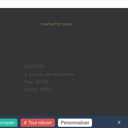
CONTACTEZ NOUS
ADRESSE
6 avenue des Noisetiers
Parc ALATA
60100 CREIL
X
ccepter
Tout refuser
Personnaliser