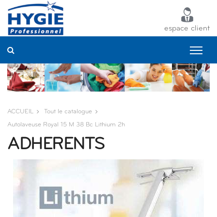
Panneau de gestion des cookies
espace client
ACCUEIL
Tout le catalogue
Autolaveuse Royal 15 M 38 Bc Lithium 2h
ADHERENTS