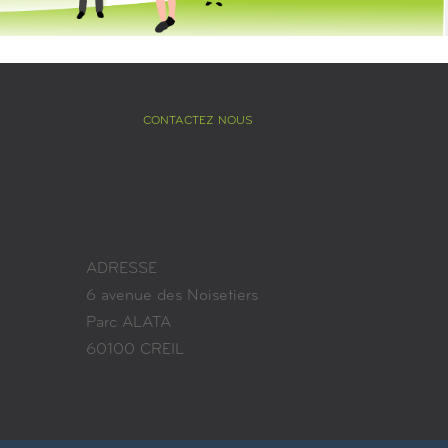
CONTACTEZ NOUS
ADRESSE
6 avenue des Noisetiers
Parc ALATA
60100 CREIL