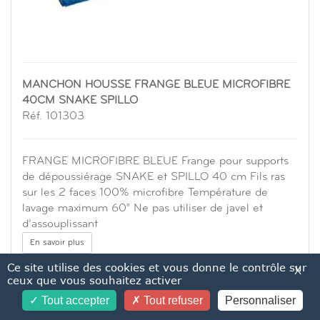
MANCHON HOUSSE FRANGE BLEUE MICROFIBRE
40CM SNAKE SPILLO
Réf. 101303
FRANGE MICROFIBRE BLEUE Frange pour supports
de dépoussiérage SNAKE et SPILLO 40 cm Fils ras
sur les 2 faces 100% microfibre Température de
lavage maximum 60° Ne pas utiliser de javel et
d’assouplissant
En savoir plus
Ce site utilise des cookies et vous donne le contrôle sur
X
ceux que vous souhaitez activer
Tout accepter
Tout refuser
Personnaliser