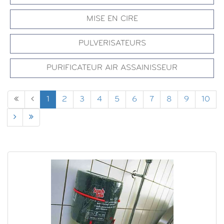
MISE EN CIRE
PULVERISATEURS
PURIFICATEUR AIR ASSAINISSEUR
1
2
3
4
5
6
7
8
9
10