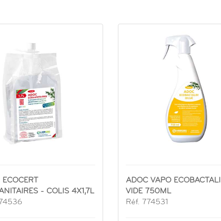
 ECOCERT
ADOC VAPO ECOBACTAL
NITAIRES - COLIS 4X1,7L
VIDE 750ML
774536
Réf. 774531