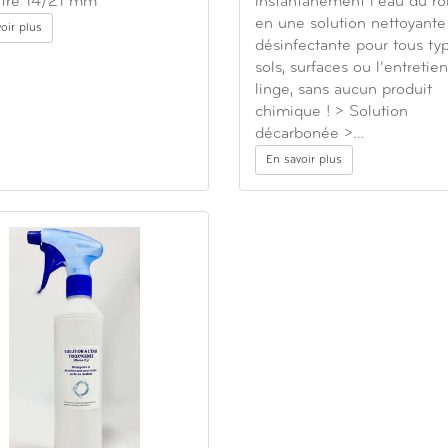
tre 14/21 mm
instantanément l’eau du ro
en une solution nettoyante
oir plus
désinfectante pour tous ty
sols, surfaces ou l’entretie
linge, sans aucun produit
chimique ! > Solution
décarbonée >…
En savoir plus