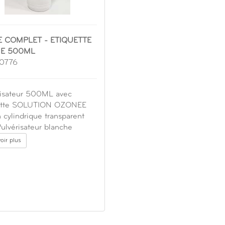
E COMPLET - ETIQUETTE
E 500ML
20776
risateur 500ML avec
ette SOLUTION OZONEE
 cylindrique transparent
ulvérisateur blanche
oir plus