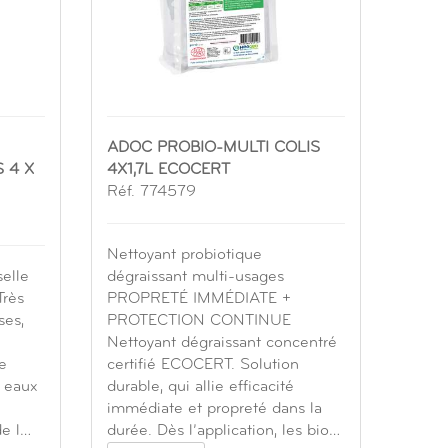
ADOC PROBIO-MULTI COLIS
S 4 X
4X1,7L ECOCERT
Réf. 774579
Nettoyant probiotique
elle
dégraissant multi-usages
Très
PROPRETÉ IMMÉDIATE +
ses,
PROTECTION CONTINUE
Nettoyant dégraissant concentré
e
certifié ECOCERT. Solution
 eaux
durable, qui allie efficacité
immédiate et propreté dans la
de l…
durée. Dès l’application, les bio…