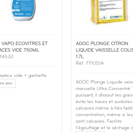
 VAPO ECOVITRES ET
ADOC PLONGE CITRON
ACES VIDE 750ML
LIQUIDE VAISSELLE COLI
774532
1.7L
Réf. 771051A
sateur vide + gachette
ADOC Plonge Liquide vaiss
oir plus
manuelle Ultra Concentré 
puissant, il dissout les grais
évite les traces et auréoles
calcaires même à très faibl
concentration, même si les
sont calcaires. Facilite
l’égouttage et le séchage 