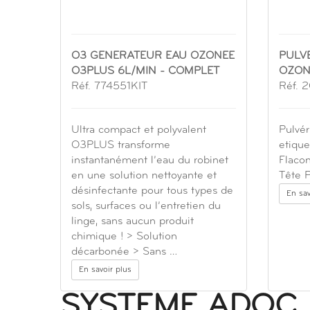
O3 GENERATEUR EAU OZONEE
PULV
O3PLUS 6L/MIN - COMPLET
OZON
Réf. 774551KIT
Réf. 
Ultra compact et polyvalent
Pulvé
O3PLUS transforme
etiqu
instantanément l’eau du robinet
Flacon
en une solution nettoyante et
Tête P
désinfectante pour tous types de
En sav
sols, surfaces ou l’entretien du
linge, sans aucun produit
chimique ! > Solution
décarbonée > Sans …
En savoir plus
SYSTEME ADOC