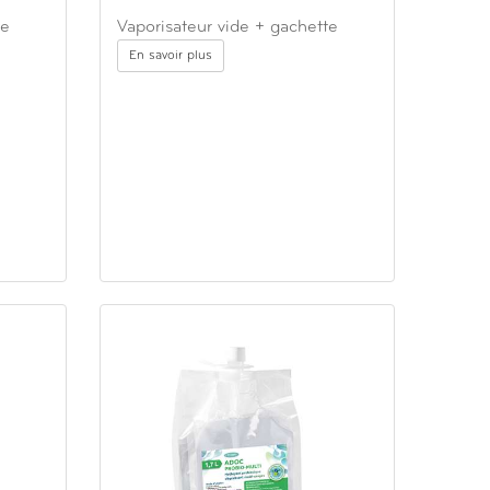
te
Vaporisateur vide + gachette
En savoir plus