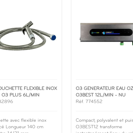
OUCHETTE FLEXIBLE INOX
O3 GENERATEUR EAU O
 O3 PLUS 6L/MIN
O3BEST 12L/MIN - NU
132896
Réf. 774552
tte avec flexible inox
Compact, polyvalent et pui
rcé Longueur 140 cm
O3BEST12 transforme