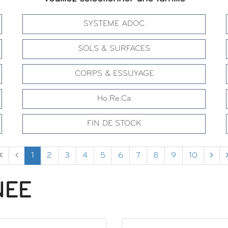
SYSTEME ADOC
SOLS & SURFACES
CORPS & ESSUYAGE
Ho.Re.Ca
FIN DE STOCK
1
2
3
4
5
6
7
8
9
10
NEE