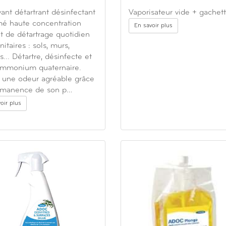
ant détartrant désinfectant
Vaporisateur vide + gachet
mé haute concentration
En savoir plus
t de détartrage quotidien
nitaires : sols, murs,
s... Détartre, désinfecte et
ammonium quaternaire.
 une odeur agréable grâce
rémanence de son p…
oir plus