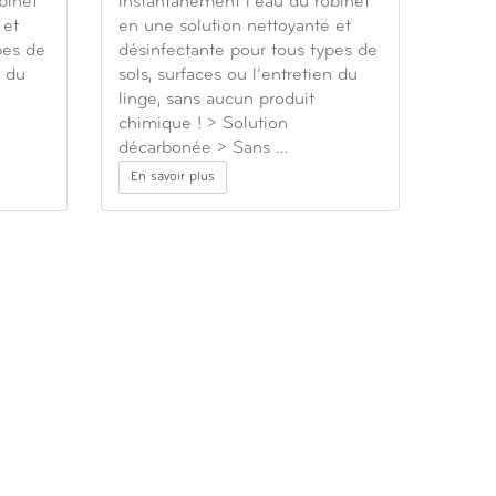
binet
instantanément l’eau du robinet
 et
en une solution nettoyante et
pes de
désinfectante pour tous types de
n du
sols, surfaces ou l’entretien du
linge, sans aucun produit
chimique ! > Solution
décarbonée > Sans …
En savoir plus