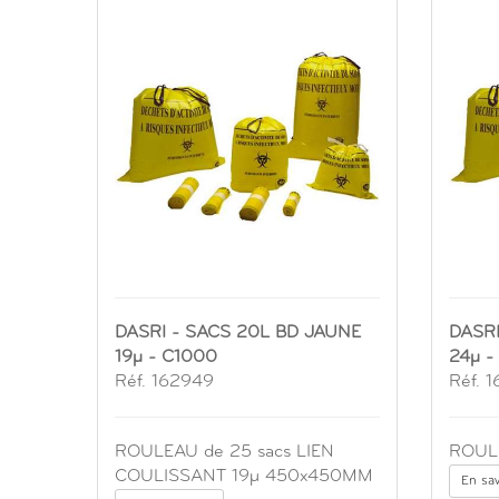
DASRI - SACS 20L BD JAUNE
DASRI
19µ - C1000
24µ -
Réf. 162949
Réf. 
ROULEAU de 25 sacs LIEN
ROULE
COULISSANT 19µ 450x450MM
En sav