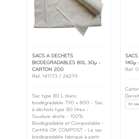
SACS A DECHETS
SACS
BIODEGRADABLES 80L 30µ -
140µ 
CARTON 200
Réf. 
Réf. 147173 / 24279
Carto
Sac type 80 L blanc
Densit
biodégradable 790 x 800 - Sac
En sav
à déchets type 80 litres -
Soudure droite - 100%
Biodégradable et Compostable -
Certifié OK COMPOST - Le sac
biodégradable fabriqué à partir