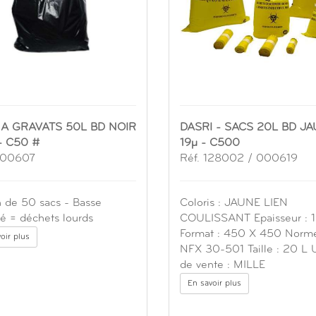
 A GRAVATS 50L BD NOIR
DASRI - SACS 20L BD J
- C50 #
19µ - C500
000607
Réf. 128002 / 000619
n de 50 sacs - Basse
Coloris : JAUNE LIEN
é = déchets lourds
COULISSANT Epaisseur : 
Format : 450 X 450 Norme
oir plus
NFX 30-501 Taille : 20 L 
de vente : MILLE
En savoir plus