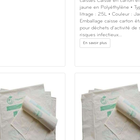
caisses Caisse en carton e
jaune en Polyéthylène • Ty
litrage : 25L • Couleur : J
Emballage caisse carton é
pour déchets d’activité de 
risques infectieux…
En savoir plus