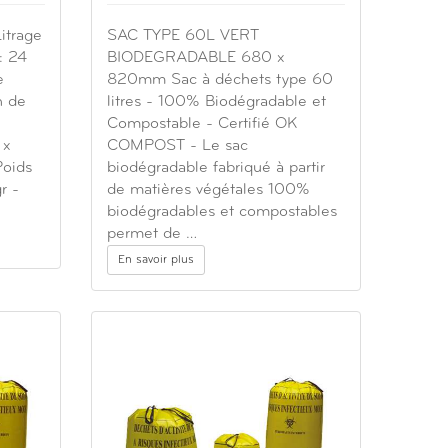
itrage
SAC TYPE 60L VERT
 : 24
BIODEGRADABLE 680 x
e
820mm Sac à déchets type 60
n de
litres - 100% Biodégradable et
Compostable - Certifié OK
 x
COMPOST - Le sac
oids
biodégradable fabriqué à partir
r -
de matières végétales 100%
biodégradables et compostables
permet de …
En savoir plus