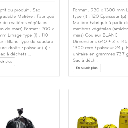
ptif du produit : Sac
Format : 930 x 1300 mm L
radable Matière : Fabriqué
type (l) : 120 Epaisseur (µ)
ir de matières végétales
Matière Fabriqué à partir d
on de maïs) Format : 700 x
matières végétales (amido
m Litrage type (l) : 110
maïs) Couleur BLANC
r : Blanc Type de soudure
Dimensions 640 + 2 x 145
ure droite Epaisseur (µ) :
1300 mm Epaisseur 24 µ P
Sac à déchets …
unitaire en grammes 73,7 g
Sac à déch…
oir plus
En savoir plus