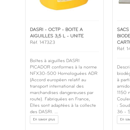
DASRI - OCTP - BOITE A
SACS
AIGUILLES 3,5 L - UNITE
BIODE
Réf. 147323
CART
Réf. 
Boîtes à aiguilles DASRI
PICADOR conformes à la norme
Descri
NFX30-500 Homologuées ADR
biodég
(Accord européen relatif au
à part
transport international des
amido
marchandises dangereuses par
1150 m
route). Fabriquées en France,
Couleu
Elles sont adaptées à la collecte
: Soud
des DASRI. …
36 - 
En savoir plus
En sav