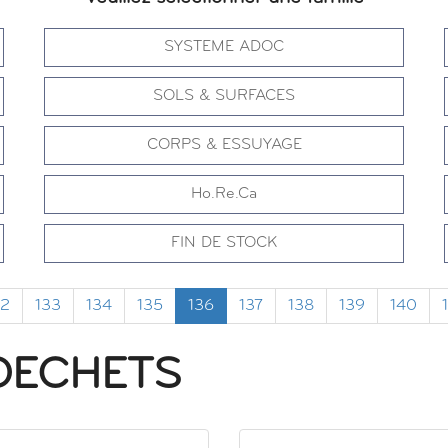
SYSTEME ADOC
SOLS & SURFACES
CORPS & ESSUYAGE
Ho.Re.Ca
FIN DE STOCK
32
133
134
135
136
137
138
139
140
DECHETS