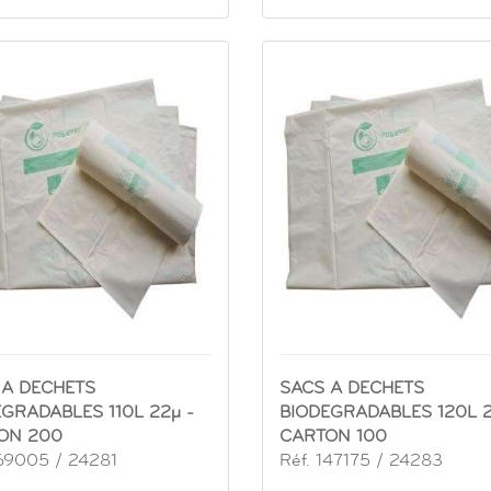
 A DECHETS
SACS A DECHETS
GRADABLES 110L 22µ -
BIODEGRADABLES 120L 2
ON 200
CARTON 100
169005 / 24281
Réf. 147175 / 24283