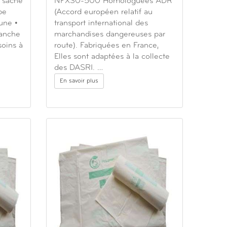
t sache
NFX30-500 Homologuées ADR
pe
(Accord européen relatif au
aune •
transport international des
tanche
marchandises dangereuses par
soins à
route). Fabriquées en France,
Elles sont adaptées à la collecte
des DASRI. …
En savoir plus