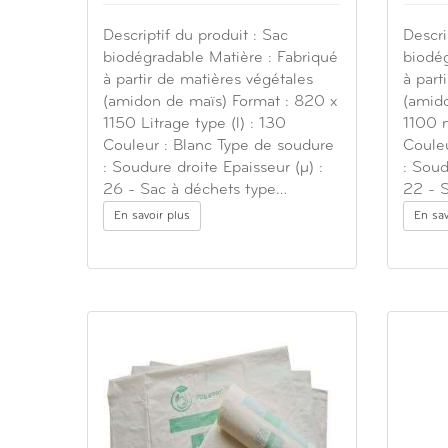
Descriptif du produit : Sac
Descri
biodégradable Matière : Fabriqué
biodég
à partir de matières végétales
à part
(amidon de maïs) Format : 820 x
(amid
1150 Litrage type (l) : 130
1100 m
Couleur : Blanc Type de soudure
Couleu
: Soudure droite Epaisseur (µ) :
: Soud
26 - Sac à déchets type…
22 - 
En savoir plus
En sav