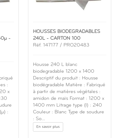
HOUSSES BIODEGRADABLES
0µ -
240L - CARTON 100
Réf. 147177 / PRO20483
Housse 240 L blanc
biodegradable 1200 x 1400
briqué
Descriptif du produit : Housse
es :
biodégradable Matière : Fabriqué
820 x
à partir de matières végétales :
 130
amidon de maïs Format : 1200 x
oudure
1400 mm Litrage type (l) : 240
µ) :
Couleur : Blanc Type de soudure
: So…
En savoir plus