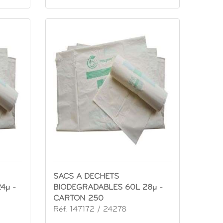
SACS A DECHETS
4µ -
BIODEGRADABLES 60L 28µ -
CARTON 250
Réf. 147172 / 24278