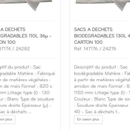
 A DECHETS
SACS A DECHETS
GRADABLES 110L 36µ -
BIODEGRADABLES 130L 4
ON 100
CARTON 100
147174 / 24282
Réf. 147176 / 24276
ptif du produit : Sac
Descriptif du produit : Sac
radable Matière : Fabriqué
biodégradable Matière : Fa
ir de matières végétales :
à partir de matières végétal
n de maïs Format : 820 x
amidon de maïs Format : 
m Litrage type (l) : 130
1150 mm Litrage type (l) :
r : Blanc Type de soudure
Couleur : Blanc Type de s
ure droite Epaisseur (µ) :
: Soudure droite Epaisseur (
Sac à déchets …
40 - Sac à déchets t…
oir plus
En savoir plus