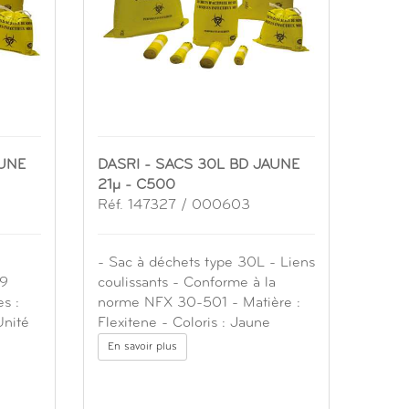
AUNE
DASRI - SACS 30L BD JAUNE
21µ - C500
Réf. 147327 / 000603
- Sac à déchets type 30L - Liens
19
coulissants - Conforme à la
s :
norme NFX 30-501 - Matière :
Unité
Flexitene - Coloris : Jaune
En savoir plus